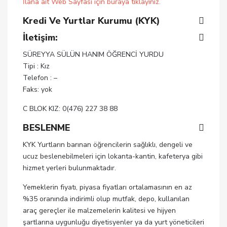
İlana ait Web Sayfası için buraya tıklayınız.
Kredi Ve Yurtlar Kurumu (KYK)
İletişim:
SÜREYYA SÜLÜN HANIM ÖĞRENCİ YURDU
Tipi : Kız
Telefon : –
Faks: yok
C BLOK KIZ: 0(476) 227 38 88
BESLENME
KYK Yurtların barınan öğrencilerin sağlıklı, dengeli ve
ucuz beslenebilmeleri için lokanta-kantin, kafeterya gibi
hizmet yerleri bulunmaktadır.
Yemeklerin fiyatı, piyasa fiyatları ortalamasının en az
%35 oranında indirimli olup mutfak, depo, kullanılan
araç gereçler ile malzemelerin kalitesi ve hijyen
şartlarına uygunluğu diyetisyenler ya da yurt yöneticileri