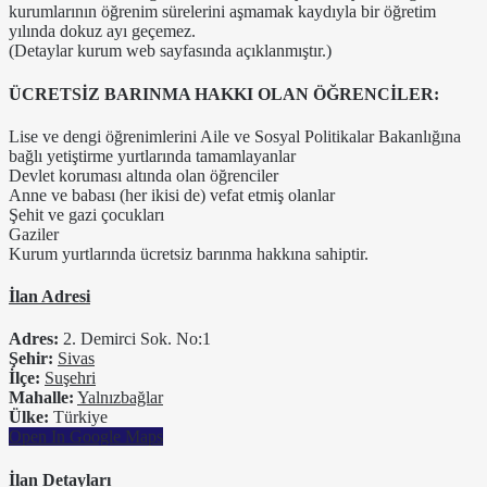
kurumlarının öğrenim sürelerini aşmamak kaydıyla bir öğretim
yılında dokuz ayı geçemez.
(Detaylar kurum web sayfasında açıklanmıştır.)
ÜCRETSİZ BARINMA HAKKI OLAN ÖĞRENCİLER:
Lise ve dengi öğrenimlerini Aile ve Sosyal Politikalar Bakanlığına
bağlı yetiştirme yurtlarında tamamlayanlar
Devlet koruması altında olan öğrenciler
Anne ve babası (her ikisi de) vefat etmiş olanlar
Şehit ve gazi çocukları
Gaziler
Kurum yurtlarında ücretsiz barınma hakkına sahiptir.
İlan Adresi
Adres:
2. Demirci Sok. No:1
Şehir:
Sivas
İlçe:
Suşehri
Mahalle:
Yalnızbağlar
Ülke:
Türkiye
Open In Google Maps
İlan Detayları