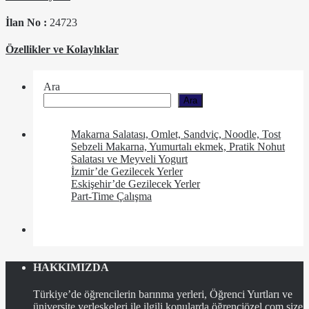
İlan No :
24723
Özellikler ve Kolaylıklar
Ara
Ara
Makarna Salatası, Omlet, Sandviç, Noodle, Tost
Sebzeli Makarna, Yumurtalı ekmek, Pratik Nohut
Salatası ve Meyveli Yogurt
İzmir’de Gezilecek Yerler
Eskişehir’de Gezilecek Yerler
Part-Time Çalışma
HAKKIMIZDA
Türkiye’de öğrencilerin barınma yerleri, Öğrenci Yurtları ve
üniversite yerleşkeleri ile ilgili konularda öğrenciözel.com size