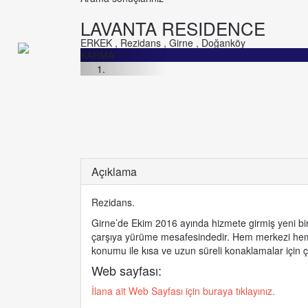
LAVANTA RESIDENCE
ERKEK
,
Rezidans
,
Girne
,
Doğanköy
KARMA
Açıklama
Rezidans.
Girne’de Ekim 2016 ayında hizmete girmiş yeni bi
çarşıya yürüme mesafesindedir. Hem merkezi hem de
konumu ile kısa ve uzun süreli konaklamalar için çok 
Web sayfası:
İlana ait Web Sayfası için buraya tıklayınız.