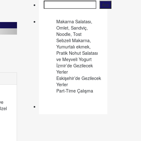
Ara
Ara
Makarna Salatası,
Omlet, Sandviç,
Noodle, Tost
Sebzeli Makarna,
Yumurtalı ekmek,
Pratik Nohut Salatası
ve Meyveli Yogurt
İzmir’de Gezilecek
Yerler
Eskişehir’de Gezilecek
Yerler
Part-Time Çalışma
ve
Özel