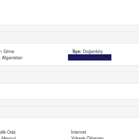
r:
Girne
İlçe:
Doğanköy
:
Afganistan
Open In Google Maps
şilik Oda
İnternet
 Mevcut
Yüksek Öğrenim