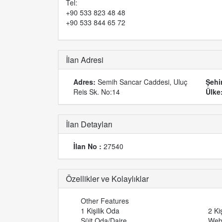
Tel:
+90 533 823 48 48
+90 533 844 65 72
İlan Adresi
Adres:
Semih Sancar Caddesi, Uluç
Şehi
Reis Sk. No:14
Ülke
İlan Detayları
İlan No :
27540
Özellikler ve Kolaylıklar
Other Features
1 Kişilik Oda
2 Ki
Süit Oda/Daire
Web