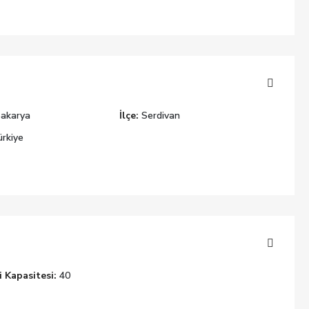
akarya
İlçe:
Serdivan
rkiye
 Kapasitesi:
40