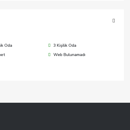
lik Oda
3 Kişilik Oda
net
Web Bulunamadı