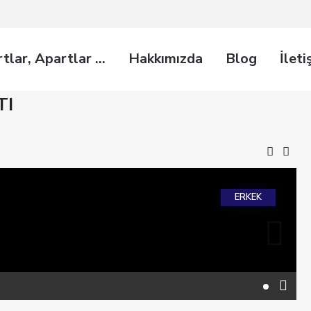
rtlar, Apartlar …
Hakkımızda
Blog
İleti
TI
ERKEK