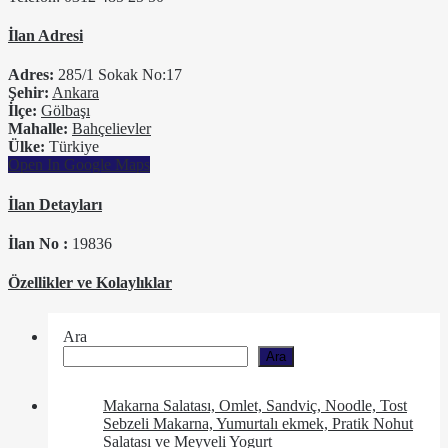
İlan Adresi
Adres:
285/1 Sokak No:17
Şehir:
Ankara
İlçe:
Gölbaşı
Mahalle:
Bahçelievler
Ülke:
Türkiye
Open In Google Maps
İlan Detayları
İlan No :
19836
Özellikler ve Kolaylıklar
Ara
Ara
Makarna Salatası, Omlet, Sandviç, Noodle, Tost
Sebzeli Makarna, Yumurtalı ekmek, Pratik Nohut
Salatası ve Meyveli Yogurt