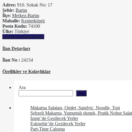
Adres:
910. Sokak No: 17
Şehir:
Bartın
İlçe:
Merkez-Bartın
Mahalle:
Kemerköprü
Posta Kodu:
74100
Ülke:
Türkiye
Open In Google Maps
İlan Detayları
İlan No :
24154
Özellikler ve Kolaylıklar
Ara
Ara
Makarna Salatası, Omlet, Sandviç, Noodle, Tost
Sebzeli Makarna, Yumurtalı ekmek, Pratik Nohut Salat
İzmir’de Gezilecek Yerler
Eskişehir’de Gezilecek Yerler
Part-Time Çalışma