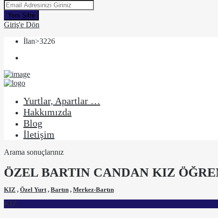
Yeni Şifre
Giriş'e Dön
İlan>3226
Yurtlar, Apartlar …
Hakkımızda
Blog
İletişim
Arama sonuçlarınız
ÖZEL BARTIN CANDAN KIZ ÖĞRE
KIZ
,
Özel Yurt
,
Bartın
,
Merkez-Bartın
KIZ