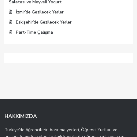
Salatası ve Meyveli Yogurt
İzmir’de Gezilecek Yerler
Eskişehir’de Gezilecek Yerler
Part-Time Çalışma
HAKKIMIZDA
Türkiye’de öğrencilerin barınma yerleri, Öğrenci Yurtları ve
üniversite yerleşkeleri ile ilgili konularda öğrenciözel.com size