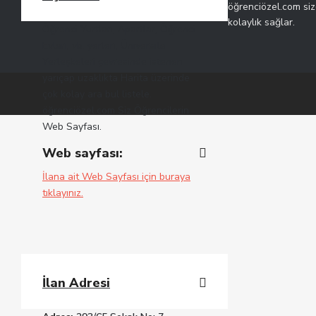
öğrenciözel.com siz
kolaylık sağlar.
Öğrenci Yurtları, Apartlar, Öğrenci
Evleri, vb. yerleri, Üniversite
Yerleşkeleri çevresinde istenen
yarıçap uzaklıkta Harita üzerinde
çok kolay ara bul listele.
öğrenciözel.com Siz Öğrencilerin
Web Sayfası.
Web sayfası:
İlana ait Web Sayfası için buraya
tıklayınız.
İlan Adresi