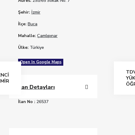
Adres:
293/65 Sokak No: 7
Şehir:
İzmir
İlçe:
Buca
Mahalle:
Çamlıpınar
Ülke:
Türkiye
Open In Google Maps
TD
ENCİ
YÜK
ZMİR
ÖĞ
İlan Detayları
İlan No :
26537