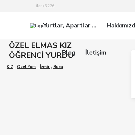
İlan>3226
Yurtlar, Apartlar …
Hakkımız
ÖZEL ELMAS KIZ
Blog
İletişim
ÖĞRENCİ YURDU
KIZ
,
Özel Yurt
,
İzmir
,
Buca