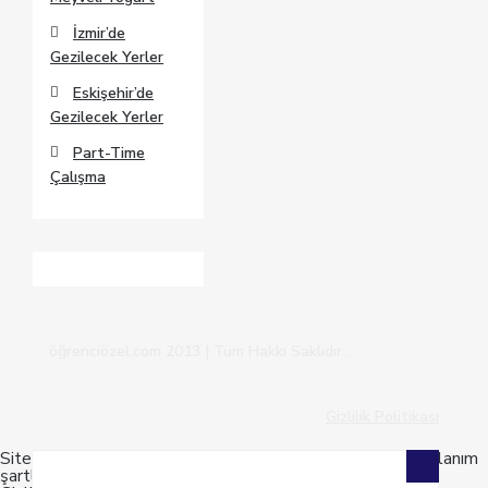
İzmir’de
Gezilecek Yerler
Eskişehir’de
Gezilecek Yerler
Part-Time
Çalışma
öğrenciözel.com 2013 | Tüm Hakkı Saklıdır..
Gizlilik Politikası
Sitemizi kullanarak mevzuata uygun çerez kullanımı ve kullanım
şartlarını kabul etmiş sayılırsınız.
Anladım
Bilgi