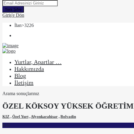
Yeni Şifre
Giriş'e Dön
İlan>3226
Yurtlar, Apartlar …
Hakkımızda
Blog
İletişim
Arama sonuçlarınız
ÖZEL KÖKSOY YÜKSEK ÖĞRETİM
KIZ
,
Özel Yurt
,
Afyonkarahisar
,
Bolvadin
KIZ