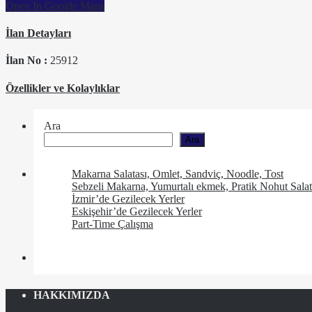
Open In Google Maps
İlan Detayları
İlan No :
25912
Özellikler ve Kolaylıklar
Ara
Ara
Makarna Salatası, Omlet, Sandviç, Noodle, Tost
Sebzeli Makarna, Yumurtalı ekmek, Pratik Nohut Salat
İzmir’de Gezilecek Yerler
Eskişehir’de Gezilecek Yerler
Part-Time Çalışma
HAKKIMIZDA