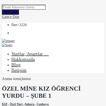
Yeni Şifre
Giriş'e Dön
İlan>3226
Yurtlar, Apartlar …
Hakkımızda
Blog
İletişim
Arama sonuçlarınız
ÖZEL MİNE KIZ ÖĞRENCİ
YURDU – ŞUBE 1
KIZ
,
Özel Yurt
,
Ankara
,
Çankaya