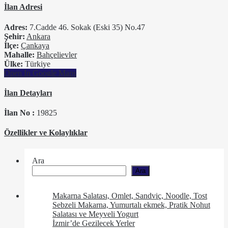
İlan Adresi
Adres:
7.Cadde 46. Sokak (Eski 35) No.47
Şehir:
Ankara
İlçe:
Çankaya
Mahalle:
Bahçelievler
Ülke:
Türkiye
Open In Google Maps
İlan Detayları
İlan No :
19825
Özellikler ve Kolaylıklar
Ara
Ara
Makarna Salatası, Omlet, Sandviç, Noodle, Tost
Sebzeli Makarna, Yumurtalı ekmek, Pratik Nohut
Salatası ve Meyveli Yogurt
İzmir’de Gezilecek Yerler