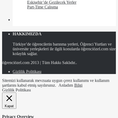
Eskişehir’de Gezilecek Yerler
Part-Time Çalışma
HAKKIMIZDA
Türkiye’de öğrencilerin barınma yerleri, Öğrenci Yurtları ve
üniversite yerleşkeleri ile ilgili konularda öğrenciözel.com size
kolaylık sağlar.
öğrenciözel.com 2013 | Tüm Hakkı Saklıdır..
Gizlilik Politikası
Sitemizi kullanarak mevzuata uygun çerez kullanımı ve kullanım
şartlarını kabul etmiş sayılırsınız.
Anladım
Bilgi
Gizlilik Politikası
Kapat
Privacy Overview