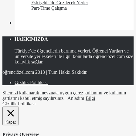
Eskişehir’de Gezilecek Yerler
Part-Time Çalışma
HAKKIMIZDA
Türkiye’de öğrencilerin barınma yerleri, Öğrenci Yurtları ve
üniversite yerleşkeleri ile ilgili konularda öğrenciözel.com size
kolaylık sağlar.
öğrenciözel.com 2013 | Tüm Hakkı Saklıdır..
Gizlilik Politikası
Sitemizi kullanarak mevzuata uygun çerez kullanımı ve kullanım
şartlarını kabul etmiş sayılırsınız.
Anladım
Bilgi
Gizlilik Politikası
Kapat
Privacy Overview