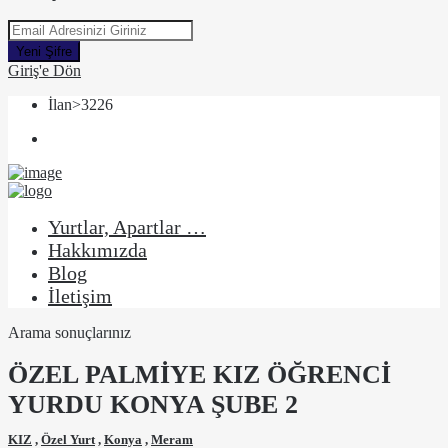
Yeni Şifre
Giriş'e Dön
İlan>3226
Yurtlar, Apartlar …
Hakkımızda
Blog
İletişim
Arama sonuçlarınız
ÖZEL PALMİYE KIZ ÖĞRENCİ
YURDU KONYA ŞUBE 2
KIZ
,
Özel Yurt
,
Konya
,
Meram