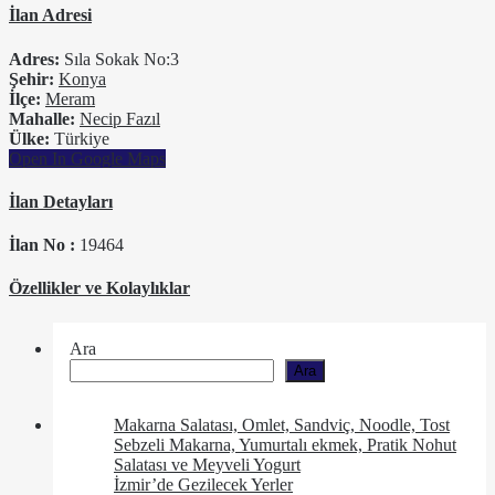
İlan Adresi
Adres:
Sıla Sokak No:3
Şehir:
Konya
İlçe:
Meram
Mahalle:
Necip Fazıl
Ülke:
Türkiye
Open In Google Maps
İlan Detayları
İlan No :
19464
Özellikler ve Kolaylıklar
Ara
Ara
Makarna Salatası, Omlet, Sandviç, Noodle, Tost
Sebzeli Makarna, Yumurtalı ekmek, Pratik Nohut
Salatası ve Meyveli Yogurt
İzmir’de Gezilecek Yerler