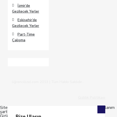
İzmir’de
Gezilecek Yerler
Eskişehir’de
Gezilecek Yerler
Part-Time
Çalışma
öğrenciözel.com 2013 | Tüm Hakkı Saklıdır..
Gizlilik Politikası
Sitemizi kullanarak mevzuata uygun çerez kullanımı ve kullanım
şartlarını kabul etmiş sayılırsınız.
Anladım
Bilgi
Gizlilik Politikası
Bize Ulaşın