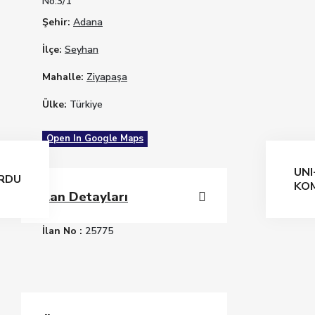
No:3/1
Şehir:
Adana
İlçe:
Seyhan
Mahalle:
Ziyapaşa
Ülke:
Türkiye
Open In Google Maps
UNI
URDU
KOM
İlan Detayları
İlan No :
25775