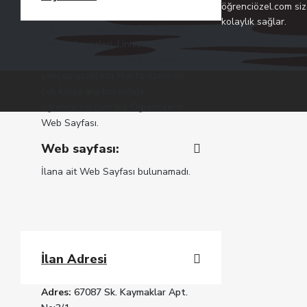
öğrenciözel.com siz
kolaylık sağlar.
Öğrenci Yurtları, Apartlar, Öğrenci
Evleri, vb. yerleri, Üniversite
Yerleşkeleri çevresinde istenen
yarıçap uzaklıkta Harita üzerinde
çok kolay ara bul listele.
öğrenciözel.com Siz Öğrencilerin
Web Sayfası.
Web sayfası:
İlana ait Web Sayfası bulunamadı.
İlan Adresi
Adres:
67087 Sk. Kaymaklar Apt.