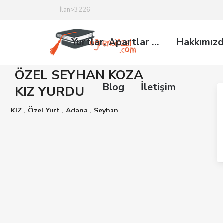
İlan>3226
Yurtlar, Apartlar …
Hakkımız
ÖZEL SEYHAN KOZA
Blog
İletişim
KIZ YURDU
KIZ
,
Özel Yurt
,
Adana
,
Seyhan