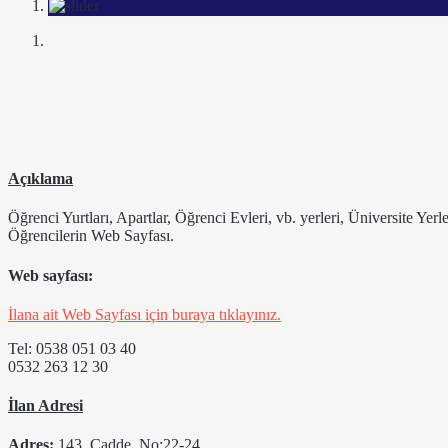
Açıklama
Öğrenci Yurtları, Apartlar, Öğrenci Evleri, vb. yerleri, Üniversite Yer
Öğrencilerin Web Sayfası.
Web sayfası:
İlana ait Web Sayfası için buraya tıklayınız.
Tel: 0538 051 03 40
​0532 263 12 30
İlan Adresi
Adres:
143. Cadde, No:22-24