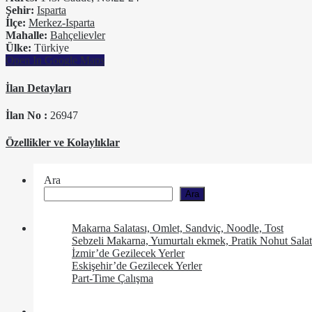
Şehir:
Isparta
İlçe:
Merkez-Isparta
Mahalle:
Bahçelievler
Ülke:
Türkiye
Open In Google Maps
İlan Detayları
İlan No :
26947
Özellikler ve Kolaylıklar
Ara
Ara
Makarna Salatası, Omlet, Sandviç, Noodle, Tost
Sebzeli Makarna, Yumurtalı ekmek, Pratik Nohut Salat
İzmir’de Gezilecek Yerler
Eskişehir’de Gezilecek Yerler
Part-Time Çalışma