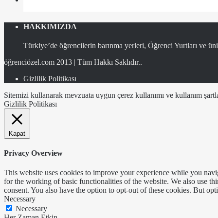
HAKKIMIZDA
Türkiye’de öğrencilerin barınma yerleri, Öğrenci Yurtları ve üniv
öğrenciözel.com 2013 | Tüm Hakkı Saklıdır..
Gizlilik Politikası
Sitemizi kullanarak mevzuata uygun çerez kullanımı ve kullanım şartlar
Gizlilik Politikası
Kapat
Privacy Overview
This website uses cookies to improve your experience while you naviga
for the working of basic functionalities of the website. We also use t
consent. You also have the option to opt-out of these cookies. But op
Necessary
Necessary
Her Zaman Etkin