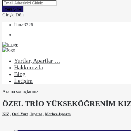
Yeni Şifre
Giriş'e Dön
İlan>3226
Yurtlar, Apartlar …
Hakkımızda
Blog
İletişim
Arama sonuçlarınız
ÖZEL TRİO YÜKSEKÖĞRENİM KIZ
KIZ
,
Özel Yurt
,
Isparta
,
Merkez-Isparta