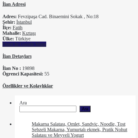
İlan Adresi
Adres:
Fevzipaşa Cad. Binaemini Sokak , No:18
Şehir:
İstanbul
İlçe:
Fatih
Mahalle:
Kıztaşı
Ülke:
Türkiye
Open In Google Maps
İlan Detayları
İlan No :
19898
Ögrenci Kapasitesi:
55
Özellikler ve Kolaylıklar
Ara
Ara
Makarna Salatası, Omlet, Sandviç, Noodle, Tost
Sebzeli Makarna, Yumurtalı ekmek, Pratik Nohut
Salatası ve Meyveli Yogurt