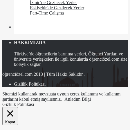
İzmir’de Gezilecek Yerler
Eskişehir’de Gezilecek Yerler
Part-Time Çalışma
HAKKIMIZDA
Türkiye’de öğrencilerin barınma yerleri, Öğrenci Yurtları ve
üniversite yerleşkeleri ile ilgili konularda öğrenciözel.com size
kolaylık sağlar.
öğrenciözel.com 2013 | Tüm Hakkı Saklıdır..
Gizlilik Politikası
Sitemizi kullanarak mevzuata uygun çerez kullanımı ve kullanım
şartlarını kabul etmiş sayılırsınız.
Anladım
Bilgi
Gizlilik Politikası
Kapat