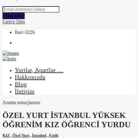
Yeni Şifre
Giriş'e Dön
İlan>3226
Yurtlar, Apartlar …
Hakkımızda
Blog
İletişim
Arama sonuçlarınız
ÖZEL YURT İSTANBUL YÜKSEK
ÖĞRENİM KIZ ÖĞRENCİ YURDU
KIZ
,
Özel Yurt
,
İstanbul
,
Fatih