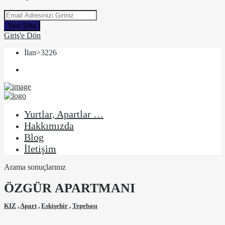
Yeni Şifre
Giriş'e Dön
İlan>3226
Yurtlar, Apartlar …
Hakkımızda
Blog
İletişim
Arama sonuçlarınız
ÖZGÜR APARTMANI
KIZ
,
Apart
,
Eskişehir
,
Tepebaşı