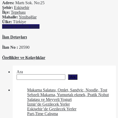
Adres:
Martı Sok. No:25
Şehir:
Eskişehir
İlçe:
Tepebaşı
Mahalle:
Yenibağlar
Ülke:
Türkiye
Open In Google Maps
İlan Detayları
İlan No :
20590
Özellikler ve Kolaylıklar
Ara
Ara
Makarna Salatası, Omlet, Sandviç, Noodle, Tost
Sebzeli Makarna, Yumurtalı ekmek, Pratik Nohut
Salatası ve Meyveli Yogurt
İzmir’de Gezilecek Yerler
Eskişehir’de Gezilecek Yerler
Part-Time Çalışma