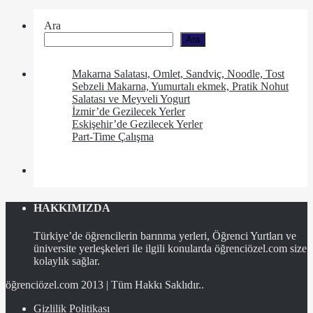
Ara
Ara
Makarna Salatası, Omlet, Sandviç, Noodle, Tost
Sebzeli Makarna, Yumurtalı ekmek, Pratik Nohut
Salatası ve Meyveli Yogurt
İzmir’de Gezilecek Yerler
Eskişehir’de Gezilecek Yerler
Part-Time Çalışma
HAKKIMIZDA
Türkiye’de öğrencilerin barınma yerleri, Öğrenci Yurtları ve
üniversite yerleşkeleri ile ilgili konularda öğrenciözel.com size
kolaylık sağlar.
öğrenciözel.com 2013 | Tüm Hakkı Saklıdır..
Gizlilik Politikası