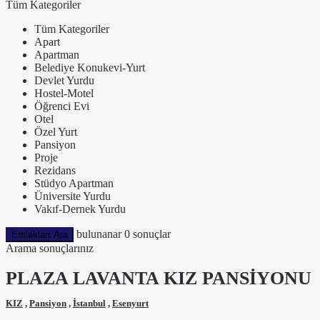
Tüm Kategoriler
Tüm Kategoriler
Apart
Apartman
Belediye Konukevi-Yurt
Devlet Yurdu
Hostel-Motel
Öğrenci Evi
Otel
Özel Yurt
Pansiyon
Proje
Rezidans
Stüdyo Apartman
Üniversite Yurdu
Vakıf-Dernek Yurdu
bulunanar
0
sonuçlar
Emlakları Ara
Arama sonuçlarınız
PLAZA LAVANTA KIZ PANSİYONU
KIZ
,
Pansiyon
,
İstanbul
,
Esenyurt