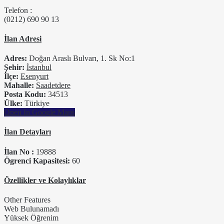
Telefon :
(0212) 690 90 13
İlan Adresi
Adres:
Doğan Araslı Bulvarı, 1. Sk No:1
Şehir:
İstanbul
İlçe:
Esenyurt
Mahalle:
Saadetdere
Posta Kodu:
34513
Ülke:
Türkiye
Open In Google Maps
İlan Detayları
İlan No :
19888
Ögrenci Kapasitesi:
60
Özellikler ve Kolaylıklar
Other Features
Web Bulunamadı
Yüksek Öğrenim