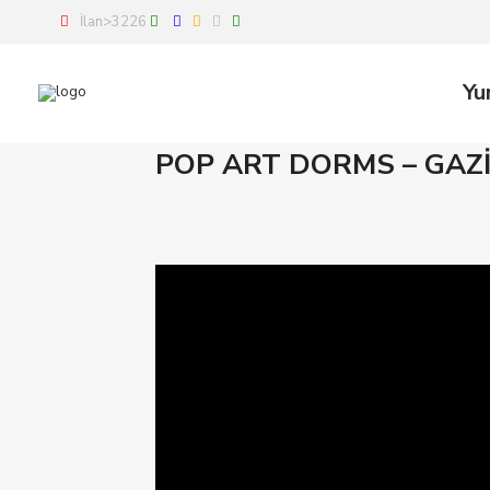
İlan>3226
Yu
POP ART DORMS – GA