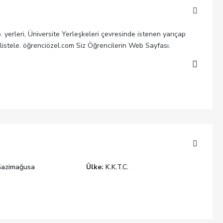
b. yerleri, Üniversite Yerleşkeleri çevresinde istenen yarıçap
 listele. öğrenciözel.com Siz Öğrencilerin Web Sayfası.
Gazimağusa
Ülke:
K.K.T.C.