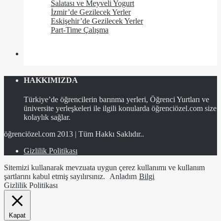
Salatası ve Meyveli Yogurt
İzmir’de Gezilecek Yerler
Eskişehir’de Gezilecek Yerler
Part-Time Çalışma
HAKKIMIZDA
Türkiye’de öğrencilerin barınma yerleri, Öğrenci Yurtları ve
üniversite yerleşkeleri ile ilgili konularda öğrenciözel.com size
kolaylık sağlar.
öğrenciözel.com 2013 | Tüm Hakkı Saklıdır..
Gizlilik Politikası
Sitemizi kullanarak mevzuata uygun çerez kullanımı ve kullanım
şartlarını kabul etmiş sayılırsınız.
Anladım
Bilgi
Gizlilik Politikası
Kapat