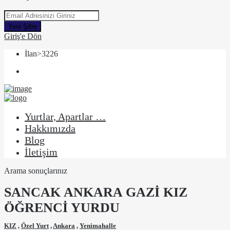
Yeni Şifre
Giriş'e Dön
İlan>3226
Yurtlar, Apartlar …
Hakkımızda
Blog
İletişim
Arama sonuçlarınız
SANCAK ANKARA GAZİ KIZ
ÖĞRENCİ YURDU
KIZ
,
Özel Yurt
,
Ankara
,
Yenimahalle