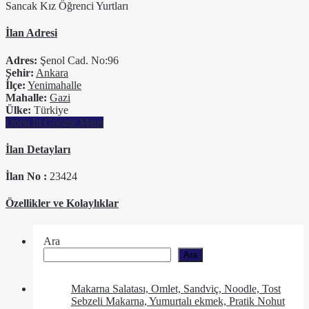
Sancak Kız Öğrenci Yurtları
İlan Adresi
Adres:
Şenol Cad. No:96
Şehir:
Ankara
İlçe:
Yenimahalle
Mahalle:
Gazi
Ülke:
Türkiye
Open In Google Maps
İlan Detayları
İlan No :
23424
Özellikler ve Kolaylıklar
Ara
Ara
Makarna Salatası, Omlet, Sandviç, Noodle, Tost
Sebzeli Makarna, Yumurtalı ekmek, Pratik Nohut