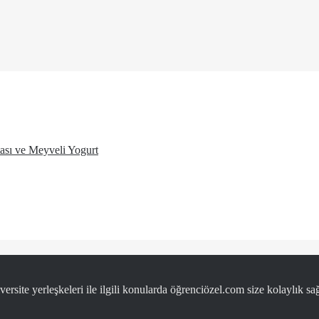
ası ve Meyveli Yogurt
ersite yerleşkeleri ile ilgili konularda öğrenciözel.com size kolaylık sağ