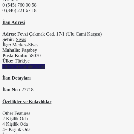
0 (545) 760 00 58
0 (346) 221 67 18
İlan Adresi
Adres:
Fevzi Çakmak Cad. 17/1 (Ulu Cami Karşısı)
Şehir:
Sivas
İlçe:
Merkez-Sivas
Mahalle:
Paşabey
Posta Kodu:
58070
Ülke:
Türkiye
Open In Google Maps
İlan Detayları
İlan No :
27718
Özellikler ve Kolaylıklar
Other Features
2 Kişilik Oda
4 Kişilik Oda
4+ Kişilik Oda