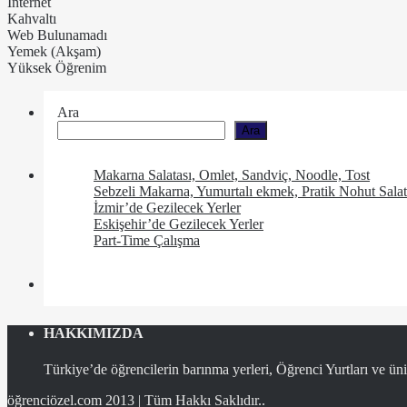
İnternet
Kahvaltı
Web Bulunamadı
Yemek (Akşam)
Yüksek Öğrenim
Ara
Ara
Makarna Salatası, Omlet, Sandviç, Noodle, Tost
Sebzeli Makarna, Yumurtalı ekmek, Pratik Nohut Salat
İzmir’de Gezilecek Yerler
Eskişehir’de Gezilecek Yerler
Part-Time Çalışma
HAKKIMIZDA
Türkiye’de öğrencilerin barınma yerleri, Öğrenci Yurtları ve üniv
öğrenciözel.com 2013 | Tüm Hakkı Saklıdır..