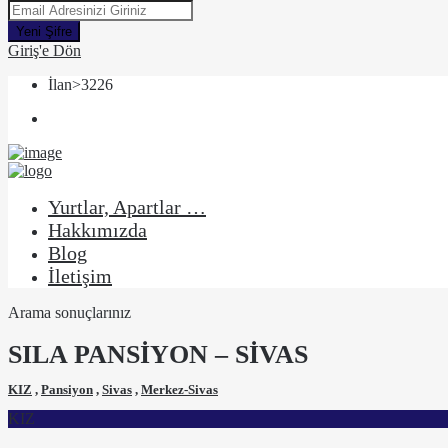
Yeni Şifre
Giriş'e Dön
İlan>3226
Yurtlar, Apartlar …
Hakkımızda
Blog
İletişim
Arama sonuçlarınız
SILA PANSİYON – SİVAS
KIZ
,
Pansiyon
,
Sivas
,
Merkez-Sivas
KIZ