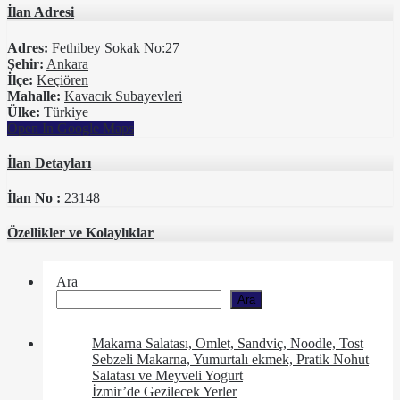
İlan Adresi
Adres:
Fethibey Sokak No:27
Şehir:
Ankara
İlçe:
Keçiören
Mahalle:
Kavacık Subayevleri
Ülke:
Türkiye
Open In Google Maps
İlan Detayları
İlan No :
23148
Özellikler ve Kolaylıklar
Ara
Ara
Makarna Salatası, Omlet, Sandviç, Noodle, Tost
Sebzeli Makarna, Yumurtalı ekmek, Pratik Nohut
Salatası ve Meyveli Yogurt
İzmir’de Gezilecek Yerler