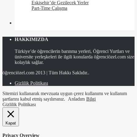
Eskişehir’de Gezilecek Yerler
Part-Time Çalışma
HAKKIMIZDA
Türkiye’de öğrencilerin barınma yerleri, Öğrenci Yurtları ve
üniversite yerleşkeleri ile ilgili konularda öğrenciözel.com size
kolaylık sağlar.
öğrenciözel.com 2013 | Tüm Hakkı Saklıdır..
Gizlilik Politikası
Sitemizi kullanarak mevzuata uygun çerez kullanımı ve kullanım
şartlarını kabul etmiş sayılırsınız.
Anladım
Bilgi
Gizlilik Politikası
Kapat
Privacy Overview