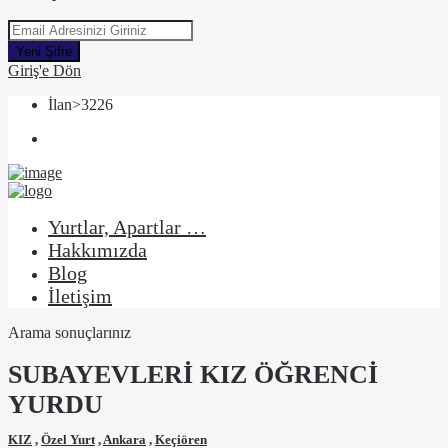
Yeni Şifre
Giriş'e Dön
İlan>3226
Yurtlar, Apartlar …
Hakkımızda
Blog
İletişim
Arama sonuçlarınız
SUBAYEVLERİ KIZ ÖĞRENCİ
YURDU
KIZ
,
Özel Yurt
,
Ankara
,
Keçiören