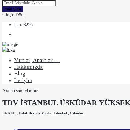
Yeni Şifre
Giriş'e Dön
İlan>3226
Yurtlar, Apartlar …
Hakkımızda
Blog
İletişim
Arama sonuçlarınız
TDV İSTANBUL ÜSKÜDAR YÜKSE
ERKEK
,
Vakıf-Dernek Yurdu
,
İstanbul
,
Üsküdar