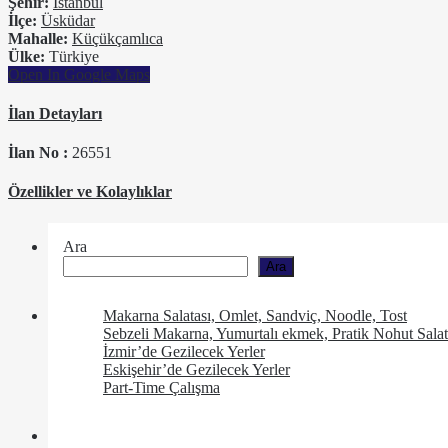
Şehir:
İstanbul
İlçe:
Üsküdar
Mahalle:
Küçükçamlıca
Ülke:
Türkiye
Open In Google Maps
İlan Detayları
İlan No :
26551
Özellikler ve Kolaylıklar
Ara
Ara
Makarna Salatası, Omlet, Sandviç, Noodle, Tost
Sebzeli Makarna, Yumurtalı ekmek, Pratik Nohut Salat
İzmir’de Gezilecek Yerler
Eskişehir’de Gezilecek Yerler
Part-Time Çalışma