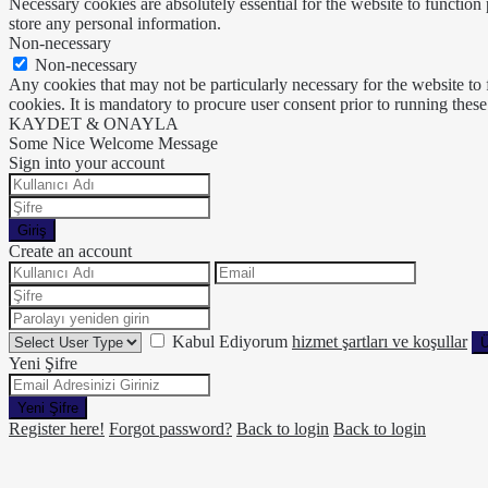
Necessary cookies are absolutely essential for the website to function 
store any personal information.
Non-necessary
Non-necessary
Any cookies that may not be particularly necessary for the website to 
cookies. It is mandatory to procure user consent prior to running thes
KAYDET & ONAYLA
Some Nice Welcome Message
Sign into your account
Giriş
Create an account
Kabul Ediyorum
hizmet şartları ve koşullar
Ü
Yeni Şifre
Yeni Şifre
Register here!
Forgot password?
Back to login
Back to login