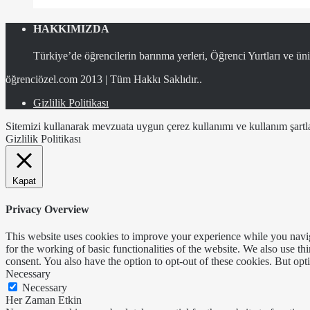
HAKKIMIZDA
Türkiye’de öğrencilerin barınma yerleri, Öğrenci Yurtları ve üniv
öğrenciözel.com 2013 | Tüm Hakkı Saklıdır..
Gizlilik Politikası
Sitemizi kullanarak mevzuata uygun çerez kullanımı ve kullanım şartlar
Gizlilik Politikası
Kapat
Privacy Overview
This website uses cookies to improve your experience while you naviga
for the working of basic functionalities of the website. We also use t
consent. You also have the option to opt-out of these cookies. But op
Necessary
Necessary
Her Zaman Etkin