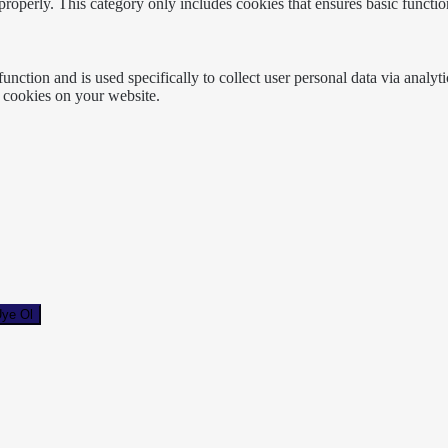
properly. This category only includes cookies that ensures basic functio
function and is used specifically to collect user personal data via anal
e cookies on your website.
ye Ol