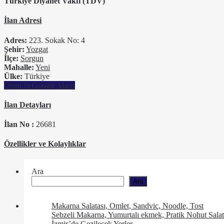
Türkiye Diyanet Vakfı (TDV)
İlan Adresi
Adres:
223. Sokak No: 4
Şehir:
Yozgat
İlçe:
Sorgun
Mahalle:
Yeni
Ülke:
Türkiye
Open In Google Maps
İlan Detayları
İlan No :
26681
Özellikler ve Kolaylıklar
Ara
Ara
Makarna Salatası, Omlet, Sandviç, Noodle, Tost
Sebzeli Makarna, Yumurtalı ekmek, Pratik Nohut Salat
İzmir’de Gezilecek Yerler