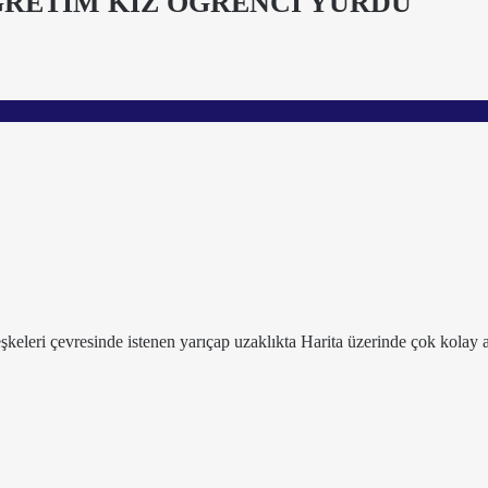
RETİM KIZ ÖĞRENCİ YURDU
leşkeleri çevresinde istenen yarıçap uzaklıkta Harita üzerinde çok kolay a