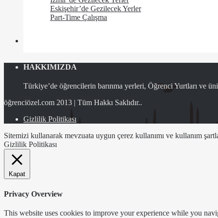
Eskişehir’de Gezilecek Yerler
Part-Time Çalışma
HAKKIMIZDA
Türkiye’de öğrencilerin barınma yerleri, Öğrenci Yurtları ve üniv
öğrenciözel.com 2013 | Tüm Hakkı Saklıdır..
Gizlilik Politikası
Sitemizi kullanarak mevzuata uygun çerez kullanımı ve kullanım şartlar
Gizlilik Politikası
Kapat
Privacy Overview
This website uses cookies to improve your experience while you naviga