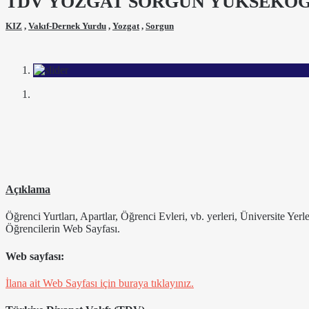
TDV YOZGAT SORGUN YÜKSEKÖĞ
KIZ
,
Vakıf-Dernek Yurdu
,
Yozgat
,
Sorgun
Açıklama
Öğrenci Yurtları, Apartlar, Öğrenci Evleri, vb. yerleri, Üniversite Yer
Öğrencilerin Web Sayfası.
Web sayfası:
İlana ait Web Sayfası için buraya tıklayınız.