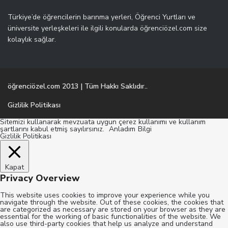
Türkiye’de öğrencilerin barınma yerleri, Öğrenci Yurtları ve
üniversite yerleşkeleri ile ilgili konularda öğrenciözel.com size
kolaylık sağlar.
öğrenciözel.com 2013 | Tüm Hakkı Saklıdır..
Gizlilik Politikası
Sitemizi kullanarak mevzuata uygun çerez kullanımı ve kullanım
şartlarını kabul etmiş sayılırsınız.
Anladım
Bilgi
Gizlilik Politikası
Kapat
Privacy Overview
This website uses cookies to improve your experience while you
navigate through the website. Out of these cookies, the cookies that
are categorized as necessary are stored on your browser as they are
essential for the working of basic functionalities of the website. We
also use third-party cookies that help us analyze and understand