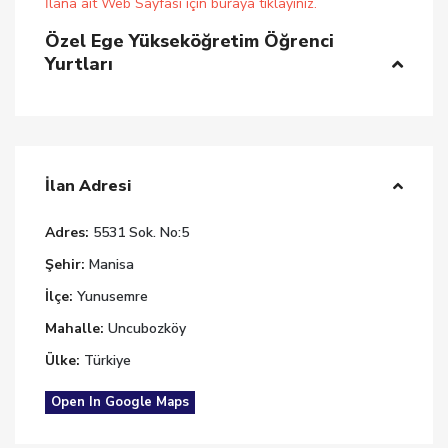
İlana ait Web Sayfası için buraya tıklayınız.
Özel Ege Yükseköğretim Öğrenci
Yurtları
İlan Adresi
Adres:
5531 Sok. No:5
Şehir:
Manisa
İlçe:
Yunusemre
Mahalle:
Uncubozköy
Ülke:
Türkiye
Open In Google Maps