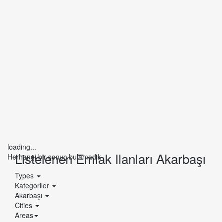
loading...
Listelenen Emlak Ilanları Akarbaşı
Herhangi bir sonuç bulamadık
Types
Kategoriler
Akarbaşı
Cities
Areas