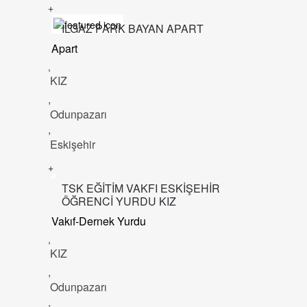
+
ILGAZ PARK BAYAN APART
Apart
,
KIZ
,
Odunpazarı
,
Eskişehir
+
TSK EĞİTİM VAKFI ESKİŞEHİR
ÖĞRENCİ YURDU KIZ
Vakıf-Dernek Yurdu
,
KIZ
,
Odunpazarı
,