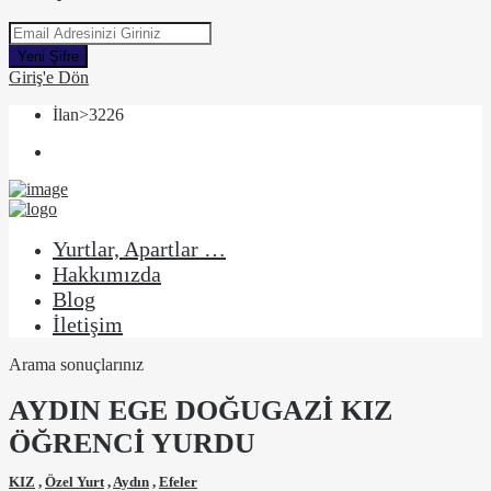
Yeni Şifre
Giriş'e Dön
İlan>3226
Yurtlar, Apartlar …
Hakkımızda
Blog
İletişim
Arama sonuçlarınız
AYDIN EGE DOĞUGAZİ KIZ
ÖĞRENCİ YURDU
KIZ
,
Özel Yurt
,
Aydın
,
Efeler