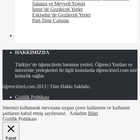
Salatası ve Meyveli Yogurt
İzmir’de Gezilecek Yerler
Eskişehir’de Gezilecek Yerler
Part-Time Çalışma
HAKKIMIZDA
Türkiye’de öğrencilerin barınma yerleri, Öğrenci Yurtları ve
üniversite yerleşkeleri ile ilgili konularda öğrenciözel.com size
kolaylık sağlar.
öğrenciözel.com 2013 | Tüm Hakkı Saklıdır..
Gizlilik Politikası
Sitemizi kullanarak mevzuata uygun çerez kullanımı ve kullanım
şartlarını kabul etmiş sayılırsınız.
Anladım
Bilgi
Gizlilik Politikası
Kapat