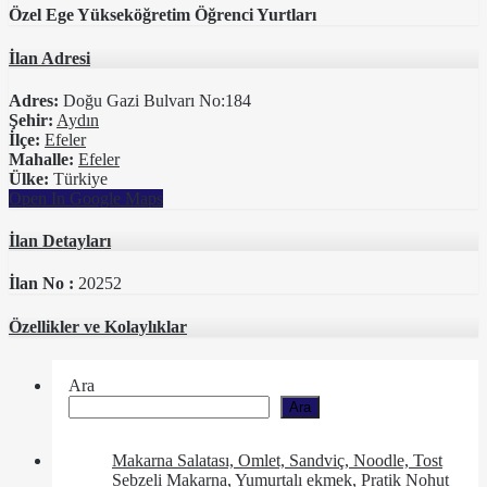
Özel Ege Yükseköğretim Öğrenci Yurtları
İlan Adresi
Adres:
Doğu Gazi Bulvarı No:184
Şehir:
Aydın
İlçe:
Efeler
Mahalle:
Efeler
Ülke:
Türkiye
Open In Google Maps
İlan Detayları
İlan No :
20252
Özellikler ve Kolaylıklar
Ara
Ara
Makarna Salatası, Omlet, Sandviç, Noodle, Tost
Sebzeli Makarna, Yumurtalı ekmek, Pratik Nohut