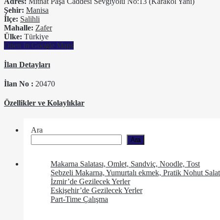
Adres:
Mithat Paşa Caddesi Sevgiyolu No:13 (Karakol Yanı)
Şehir:
Manisa
İlçe:
Salihli
Mahalle:
Zafer
Ülke:
Türkiye
Open In Google Maps
İlan Detayları
İlan No :
20470
Özellikler ve Kolaylıklar
Ara
Ara
Makarna Salatası, Omlet, Sandviç, Noodle, Tost
Sebzeli Makarna, Yumurtalı ekmek, Pratik Nohut Salat
İzmir’de Gezilecek Yerler
Eskişehir’de Gezilecek Yerler
Part-Time Çalışma