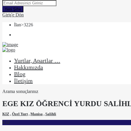
Yeni Şifre
Giriş'e Dön
İlan>3226
Yurtlar, Apartlar …
Hakkımızda
Blog
İletişim
Arama sonuçlarınız
EGE KIZ ÖĞRENCİ YURDU SALİHL
KIZ
,
Özel Yurt
,
Manisa
,
Salihli
KIZ