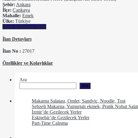
Şehir:
Ankara
İlçe:
Çankaya
Mahalle:
Emek
Ülke:
Türkiye
Open In Google Maps
İlan Detayları
İlan No :
27017
Özellikler ve Kolaylıklar
Ara
Ara
Makarna Salatası, Omlet, Sandviç, Noodle, Tost
Sebzeli Makarna, Yumurtalı ekmek, Pratik Nohut Salat
İzmir’de Gezilecek Yerler
Eskişehir’de Gezilecek Yerler
Part-Time Çalışma