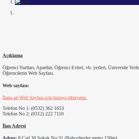
Açıklama
Öğrenci Yurtları, Apartlar, Öğrenci Evleri, vb. yerleri, Üniversite Yer
Öğrencilerin Web Sayfası.
Web sayfası:
İlana ait Web Sayfası için buraya tıklayınız.
Telefon No 1: (0532) 362 1653
Telefon No 2: (0312) 222 7110
İlan Adresi
Adres:
8.Cad.30.Sokak No:31 (Bahçelievler metro 150m)