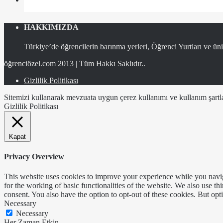
HAKKIMIZDA
Türkiye’de öğrencilerin barınma yerleri, Öğrenci Yurtları ve üniv
öğrenciözel.com 2013 | Tüm Hakkı Saklıdır..
Gizlilik Politikası
Sitemizi kullanarak mevzuata uygun çerez kullanımı ve kullanım şartlar
Gizlilik Politikası
Kapat
Privacy Overview
This website uses cookies to improve your experience while you naviga
for the working of basic functionalities of the website. We also use t
consent. You also have the option to opt-out of these cookies. But op
Necessary
Necessary
Her Zaman Etkin