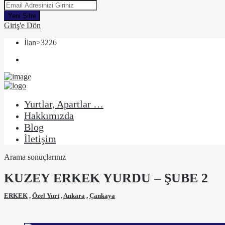
Yeni Şifre
Giriş'e Dön
İlan>3226
Yurtlar, Apartlar …
Hakkımızda
Blog
İletişim
Arama sonuçlarınız
KUZEY ERKEK YURDU – ŞUBE 2
ERKEK
,
Özel Yurt
,
Ankara
,
Çankaya