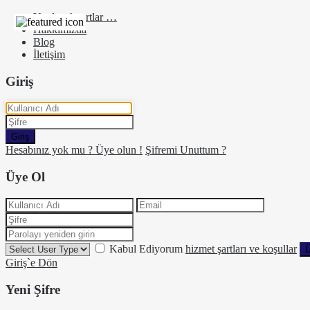
Yurtlar, Apartlar …
Hakkımızda
Blog
İletişim
Giriş
Giriş
Hesabınız yok mu ? Üye olun !
Şifremi Unuttum ?
Üye Ol
Kabul Ediyorum
hizmet şartları ve koşullar
Ü
Giriş`e Dön
Yeni Şifre