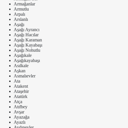
Armağanlar
Armutlu
Arpalı
Arslanlı
Aşağı
Aşağı Ayrancı
Aşağı Hacılar
Aşağı Karaman
Aşağı Kayabaşı
Aşağı Nohutlu
Aşağıkale
Aşağıkayabaşı
Asılkale
Aşkan
Asmalıevler
Ata
Atakent
Ataşehir
Atatürk
Atça
Atıfbey
Avşar
Ayazağa
Ayazlı
Aydınevler