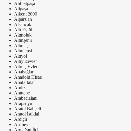
Alifuatpaşa
Alipaşa
Alkent 2000
Alparslan
Alsancak
Altı Eylül
Altınoluk
Altınşehir
Altıntaş
Altıntepsi
Altıyol
Altıyüzevler
Altmış Evler
Anabağlar
Anadolu Hisarı
Anafartalar
Andız
Anıttepe
Arabacıalanı
Arapsuyu
Aratol Bahçeli
Aratol İstiklal
Ardıçlı
Arifbey
Armağan İlci