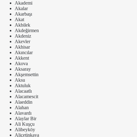
Akademi
Akalar
Akarbaşı
Akat
Akbilek
Akdeğirmen
Akdeniz
Akevler
Akhisar
Akıncılar
Akkent
Akova
Aksaray
Akşemsettin
Aksu
Aktuluk
Alacaatlı
Alacamescit
Alaeddin
Alahan
Alavardı
Alaylar Bir
Ali Kuşçu
Alibeyköy
Aliçetinkaya