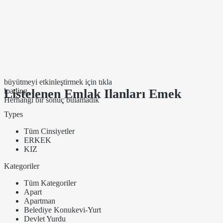
büyütmeyi etkinleştirmek için tıkla
Listelenen Emlak Ilanları Emek
loading...
Herhangi bir sonuç bulamadık
Types
Tüm Cinsiyetler
ERKEK
KIZ
Kategoriler
Tüm Kategoriler
Apart
Apartman
Belediye Konukevi-Yurt
Devlet Yurdu