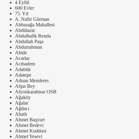
4 Eylül
600 Evler
75. Yıl
A. Nafiz Gürman
Abbasağa Mahallesi
Abdülaziz
Abdulhalik Renda
Abdullah Paşa
Abdurrahman
Abide
Acarlar
Acıbadem
Adabük
Adatepe
Adnan Menderes
Afşın Bey
Afyonkarahisar OSB
Ağaköy
Ağalar
Ağdacı
Ahatlı
Ahmet Başyurt
Ahmet Bedevi
Ahmet Kuddusi
Ahmet Yesevi