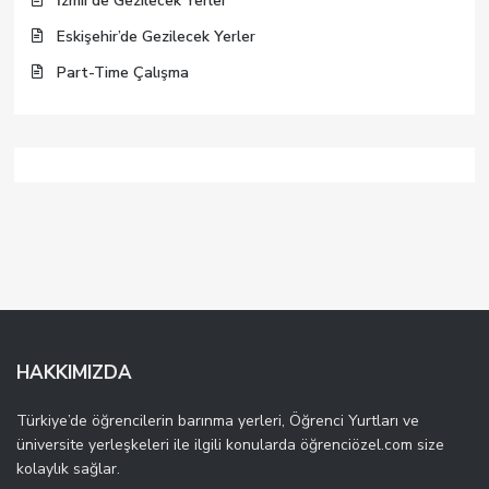
İzmir’de Gezilecek Yerler
Eskişehir’de Gezilecek Yerler
Part-Time Çalışma
HAKKIMIZDA
Türkiye’de öğrencilerin barınma yerleri, Öğrenci Yurtları ve
üniversite yerleşkeleri ile ilgili konularda öğrenciözel.com size
kolaylık sağlar.