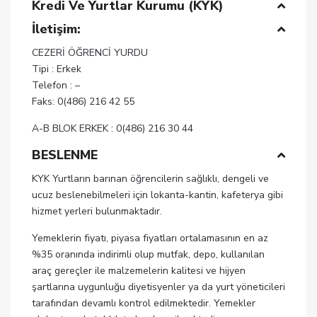
Kredi Ve Yurtlar Kurumu (KYK)
İletişim:
CEZERİ ÖĞRENCİ YURDU
Tipi : Erkek
Telefon : –
Faks: 0(486) 216 42 55
A-B BLOK ERKEK : 0(486) 216 30 44
BESLENME
KYK Yurtların barınan öğrencilerin sağlıklı, dengeli ve
ucuz beslenebilmeleri için lokanta-kantin, kafeterya gibi
hizmet yerleri bulunmaktadır.
Yemeklerin fiyatı, piyasa fiyatları ortalamasının en az
%35 oranında indirimli olup mutfak, depo, kullanılan
araç gereçler ile malzemelerin kalitesi ve hijyen
şartlarına uygunluğu diyetisyenler ya da yurt yöneticileri
tarafından devamlı kontrol edilmektedir. Yemekler