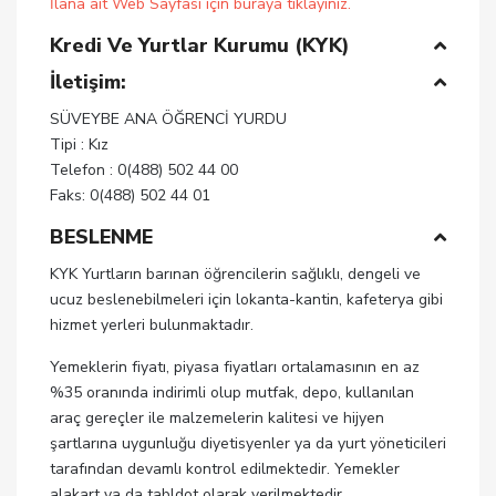
İlana ait Web Sayfası için buraya tıklayınız.
Kredi Ve Yurtlar Kurumu (KYK)
İletişim:
SÜVEYBE ANA ÖĞRENCİ YURDU
Tipi : Kız
Telefon : 0(488) 502 44 00
Faks: 0(488) 502 44 01
BESLENME
KYK Yurtların barınan öğrencilerin sağlıklı, dengeli ve
ucuz beslenebilmeleri için lokanta-kantin, kafeterya gibi
hizmet yerleri bulunmaktadır.
Yemeklerin fiyatı, piyasa fiyatları ortalamasının en az
%35 oranında indirimli olup mutfak, depo, kullanılan
araç gereçler ile malzemelerin kalitesi ve hijyen
şartlarına uygunluğu diyetisyenler ya da yurt yöneticileri
tarafından devamlı kontrol edilmektedir. Yemekler
alakart ya da tabldot olarak verilmektedir.