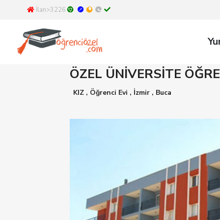
İlan>3226
Yu
ÖZEL ÜNİVERSİTE ÖĞREN
KIZ
,
Öğrenci Evi
,
İzmir
,
Buca