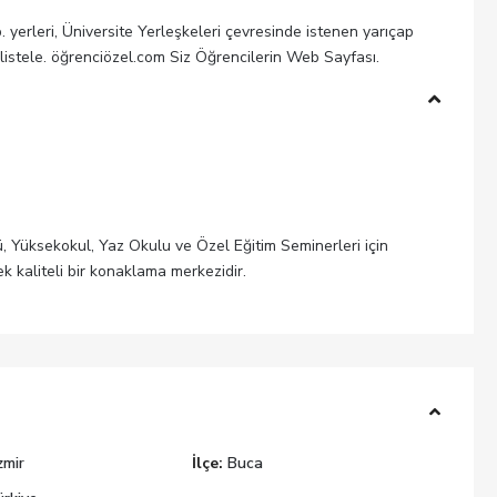
b. yerleri, Üniversite Yerleşkeleri çevresinde istenen yarıçap
 listele. öğrenciözel.com Siz Öğrencilerin Web Sayfası.
ü, Yüksekokul, Yaz Okulu ve Özel Eğitim Seminerleri için
ek kaliteli bir konaklama merkezidir.
zmir
İlçe:
Buca