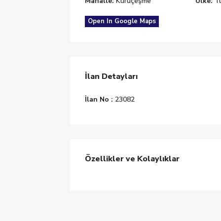
Mahalle:
Kuruçeşme
Ülke:
Tü
Open In Google Maps
İlan Detayları
İlan No :
23082
Özellikler ve Kolaylıklar