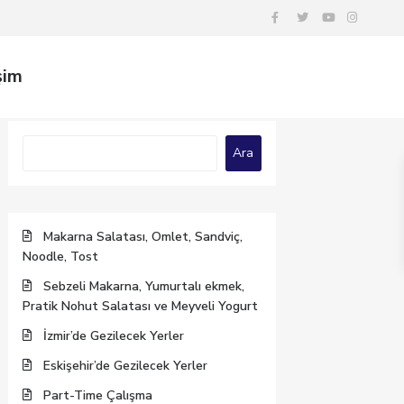
şim
Ara
Ara
Makarna Salatası, Omlet, Sandviç,
Noodle, Tost
Sebzeli Makarna, Yumurtalı ekmek,
Pratik Nohut Salatası ve Meyveli Yogurt
İzmir’de Gezilecek Yerler
Eskişehir’de Gezilecek Yerler
Part-Time Çalışma