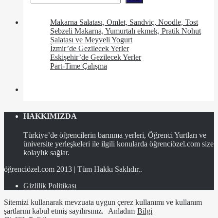
Makarna Salatası, Omlet, Sandviç, Noodle, Tost
Sebzeli Makarna, Yumurtalı ekmek, Pratik Nohut
Salatası ve Meyveli Yogurt
İzmir’de Gezilecek Yerler
Eskişehir’de Gezilecek Yerler
Part-Time Çalışma
HAKKIMIZDA
Türkiye’de öğrencilerin barınma yerleri, Öğrenci Yurtları ve
üniversite yerleşkeleri ile ilgili konularda öğrenciözel.com size
kolaylık sağlar.
öğrenciözel.com 2013 | Tüm Hakkı Saklıdır..
Gizlilik Politikası
Sitemizi kullanarak mevzuata uygun çerez kullanımı ve kullanım
şartlarını kabul etmiş sayılırsınız.
Anladım
Bilgi