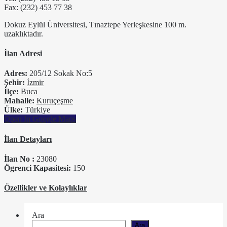
Fax: (232) 453 77 38
Dokuz Eylül Üniversitesi, Tınaztepe Yerleşkesine 100 m.
uzaklıktadır.
İlan Adresi
Adres:
205/12 Sokak No:5
Şehir:
İzmir
İlçe:
Buca
Mahalle:
Kuruçeşme
Ülke:
Türkiye
Open In Google Maps
İlan Detayları
İlan No :
23080
Ögrenci Kapasitesi:
150
Özellikler ve Kolaylıklar
Ara
Ara