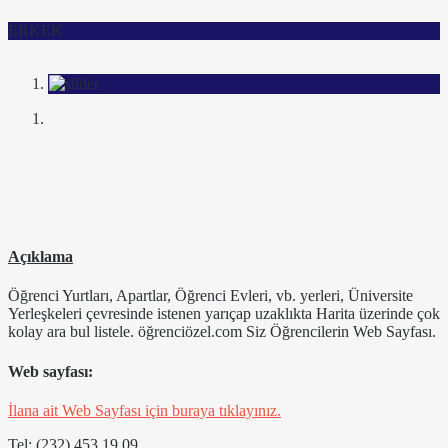
ERKEK
Açıklama
Öğrenci Yurtları, Apartlar, Öğrenci Evleri, vb. yerleri, Üniversite
Yerleşkeleri çevresinde istenen yarıçap uzaklıkta Harita üzerinde çok
kolay ara bul listele. öğrenciözel.com Siz Öğrencilerin Web Sayfası.
Web sayfası:
İlana ait Web Sayfası için buraya tıklayınız.
Tel: (232) 453 19 09