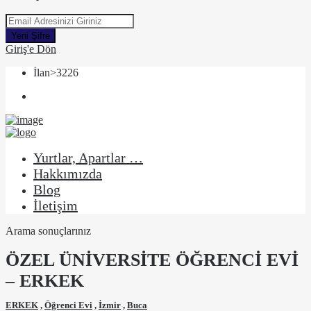
Yeni Şifre
Giriş'e Dön
İlan>3226
Yurtlar, Apartlar …
Hakkımızda
Blog
İletişim
Arama sonuçlarınız
ÖZEL ÜNİVERSİTE ÖĞRENCİ EVİ
– ERKEK
ERKEK
,
Öğrenci Evi
,
İzmir
,
Buca