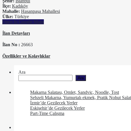
Şehir:
İstanbul
İlçe:
Kadıköy
Mahalle:
Hasanpaşa Mahallesi
Ülke:
Türkiye
Open In Google Maps
İlan Detayları
İlan No :
26663
Özellikler ve Kolaylıklar
Ara
Ara
Makarna Salatası, Omlet, Sandviç, Noodle, Tost
Sebzeli Makarna, Yumurtalı ekmek, Pratik Nohut Salat
İzmir’de Gezilecek Yerler
Eskişehir’de Gezilecek Yerler
Part-Time Çalışma