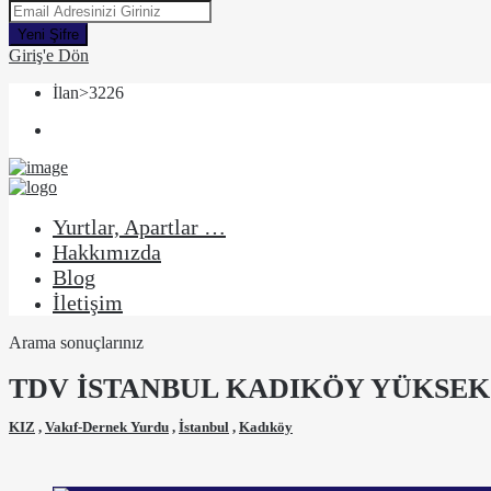
Yeni Şifre
Giriş'e Dön
İlan>3226
Yurtlar, Apartlar …
Hakkımızda
Blog
İletişim
Arama sonuçlarınız
TDV İSTANBUL KADIKÖY YÜKSE
KIZ
,
Vakıf-Dernek Yurdu
,
İstanbul
,
Kadıköy