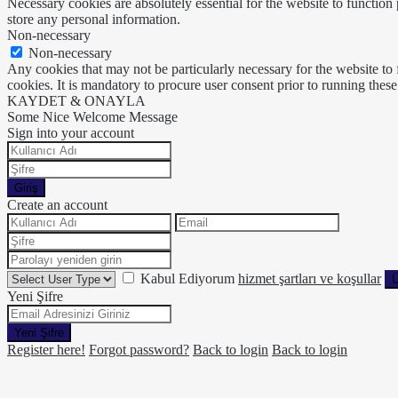
Necessary cookies are absolutely essential for the website to function 
store any personal information.
Non-necessary
Non-necessary
Any cookies that may not be particularly necessary for the website to 
cookies. It is mandatory to procure user consent prior to running thes
KAYDET & ONAYLA
Some Nice Welcome Message
Sign into your account
Giriş
Create an account
Kabul Ediyorum
hizmet şartları ve koşullar
Ü
Yeni Şifre
Yeni Şifre
Register here!
Forgot password?
Back to login
Back to login