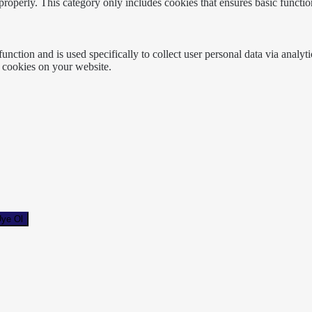
properly. This category only includes cookies that ensures basic functio
function and is used specifically to collect user personal data via anal
e cookies on your website.
ye Ol