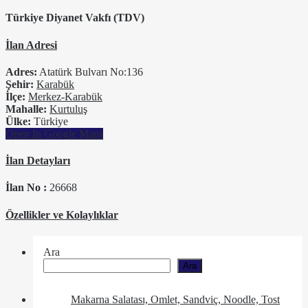
Türkiye Diyanet Vakfı (TDV)
İlan Adresi
Adres:
Atatürk Bulvarı No:136
Şehir:
Karabük
İlçe:
Merkez-Karabük
Mahalle:
Kurtuluş
Ülke:
Türkiye
Open In Google Maps
İlan Detayları
İlan No :
26668
Özellikler ve Kolaylıklar
Ara
Ara
Makarna Salatası, Omlet, Sandviç, Noodle, Tost