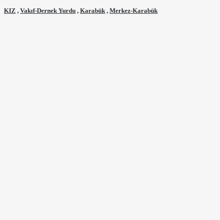
KIZ
,
Vakıf-Dernek Yurdu
,
Karabük
,
Merkez-Karabük