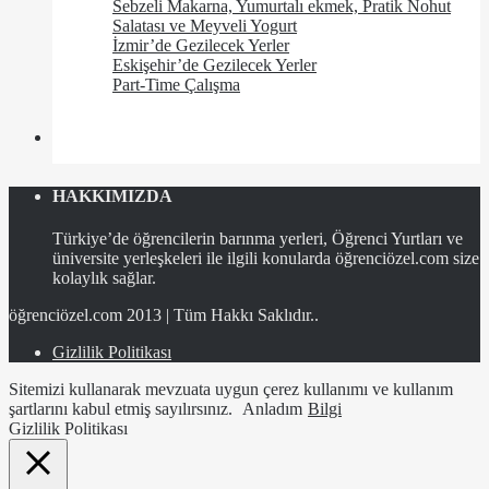
Sebzeli Makarna, Yumurtalı ekmek, Pratik Nohut
Salatası ve Meyveli Yogurt
İzmir’de Gezilecek Yerler
Eskişehir’de Gezilecek Yerler
Part-Time Çalışma
HAKKIMIZDA
Türkiye’de öğrencilerin barınma yerleri, Öğrenci Yurtları ve
üniversite yerleşkeleri ile ilgili konularda öğrenciözel.com size
kolaylık sağlar.
öğrenciözel.com 2013 | Tüm Hakkı Saklıdır..
Gizlilik Politikası
Sitemizi kullanarak mevzuata uygun çerez kullanımı ve kullanım
şartlarını kabul etmiş sayılırsınız.
Anladım
Bilgi
Gizlilik Politikası